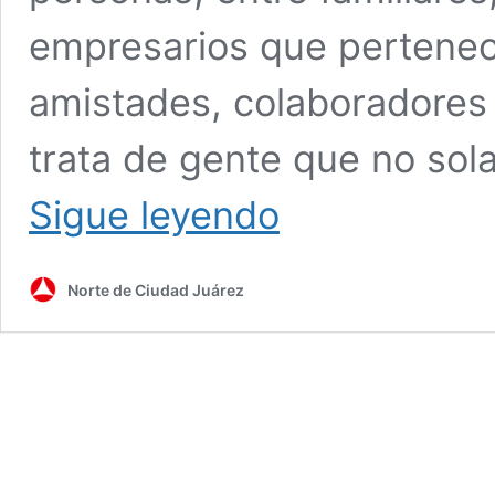
empresarios que pertenece
amistades, colaboradores
trata de gente que no so
Van
Sigue leyendo
por
otras
18
Norte de Ciudad Juárez
extradiciones
sobre
los
Expedientes
‘X’