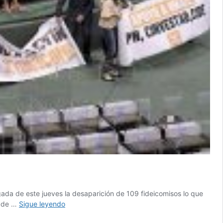
ada de este jueves la desaparición de 109 fideicomisos lo que
Tras
s de …
Sigue leyendo
19