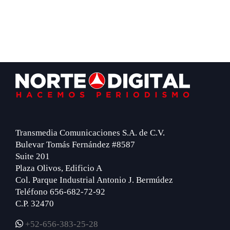
Footer
Transmedia Comunicaciones S.A. de C.V.
Bulevar Tomás Fernández #8587
Suite 201
Plaza Olivos, Edificio A
Col. Parque Industrial Antonio J. Bermúdez
Teléfono 656-682-72-92
C.P. 32470
+52-656-383-25-28