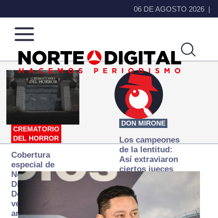
06 DE AGOSTO 2026
Norte
Más
de
que
Ciudad
noticias,
Juárez
hacemos periodismo
DON MIRONE
CREMATORIO
DEL HORROR
Los campeones
de la lentitud:
Cobertura
Así extraviaron
especial de
ciertos jueces
Norte
la justicia
Digital:
expedita
Donde la
verdad
arde… pero