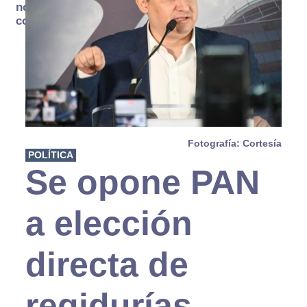
no se
consume
Fotografía: Cortesía
POLÍTICA
Se opone PAN
a elección
directa de
regidurías