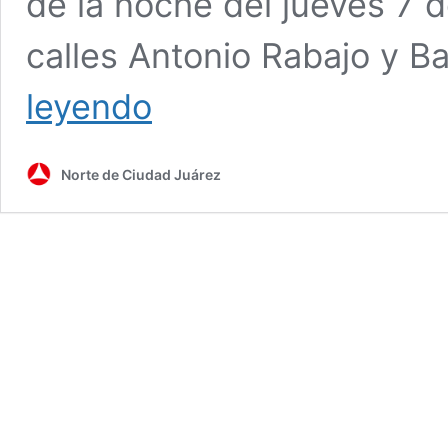
de la noche del jueves 7 d
calles Antonio Rabajo y Ba
¿Qué
leyendo
pasó
anoche
en
Norte de Ciudad Juárez
el
anexo
La
Puerta
Triunfal?