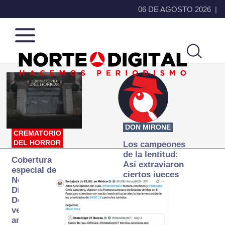
06 DE AGOSTO 2026
Norte
Más
de
que
Ciudad
noticias,
Juárez
hacemos periodismo
DON MIRONE
CREMATORIO
DEL HORROR
Los campeones
de la lentitud:
Cobertura
Así extraviaron
especial de
ciertos jueces
Norte
la justicia
Digital:
expedita
Donde la
verdad
arde… pero