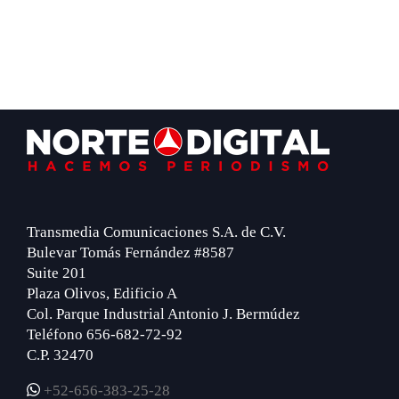
Footer
Transmedia Comunicaciones S.A. de C.V.
Bulevar Tomás Fernández #8587
Suite 201
Plaza Olivos, Edificio A
Col. Parque Industrial Antonio J. Bermúdez
Teléfono 656-682-72-92
C.P. 32470
+52-656-383-25-28