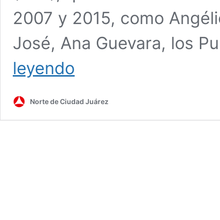
2007 y 2015, como Angélic
José, Ana Guevara, los P
Perdonó
leyendo
SAT
274
mmdp
Norte de Ciudad Juárez
de
impuestos
a
artistas,
políticos
y
deportistas
en
sexenios
de
EPN
y