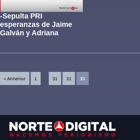
-Sepulta PRI
esperanzas de Jaime
Galván y Adriana
Interim
…
Page
Page
Page
Page
« Anterior
1
31
32
33
pages
omitted
Primary
Footer
Sidebar