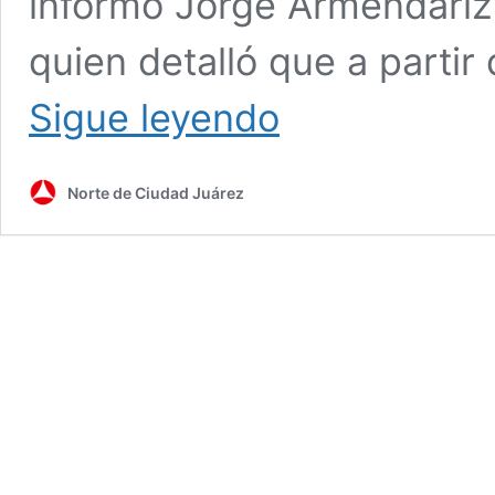
informó Jorge Armendáriz,
quien detalló que a partir
Loya
Sigue leyendo
mudará
su
despacho
Norte de Ciudad Juárez
a
la
Torre
Centinela
el
18
de
abril