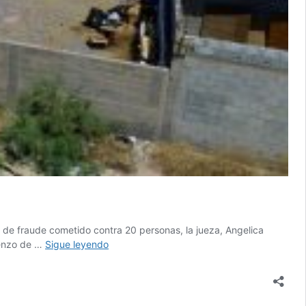
to de fraude cometido contra 20 personas, la jueza, Angelica
Llegan
ienzo de …
Sigue leyendo
a
acuerdo
reparatorio
9