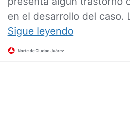
presenta algún trastorno 
en el desarrollo del caso.
Juez
Sigue leyendo
ordena
pruebas
psicológicas
Norte de Ciudad Juárez
a
madre
de
Eithan
tras
vinculación
por
homicidio