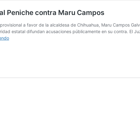
scal Peniche contra Maru Campos
provisional a favor de la alcaldesa de Chihuahua, Maru Campos Galván.
ridad estatal difundan acusaciones públicamente en su contra. El J
Juez
yendo
federal
mete
freno
a
Corral
y
a
fiscal
Peniche
contra
Maru
Campos