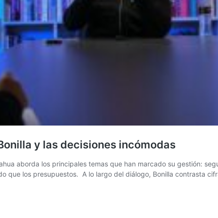
Bonilla y las decisiones incómodas
huahua aborda los principales temas que han marcado su gestión: segu
que los presupuestos. A lo largo del diálogo, Bonilla contrasta cifr