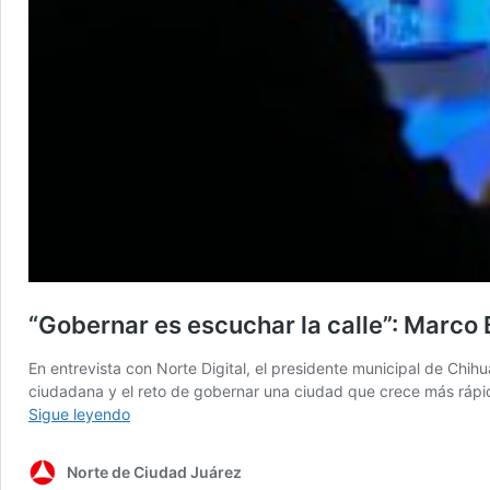
“Gobernar es escuchar la calle”: Marco 
En entrevista con Norte Digital, el presidente municipal de Chi
ciudadana y el reto de gobernar una ciudad que crece más rápido 
“Gobernar
Sigue leyendo
es
escuchar
Norte de Ciudad Juárez
la