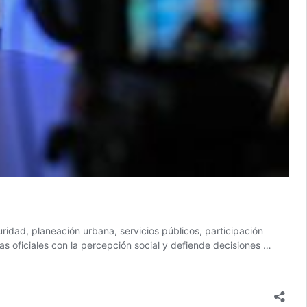
ridad, planeación urbana, servicios públicos, participación
as oficiales con la percepción social y defiende decisiones …