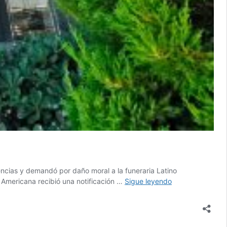
uencias y demandó por daño moral a la funeraria Latino
Familia
o Americana recibió una notificación …
Sigue leyendo
lleva
a
tribunales
a