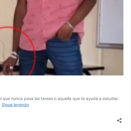
l que nunca pasa las tareas o aquella que te ayuda a estudiar.
Estudiante
…
Sigue leyendo
expone
en
clase
con