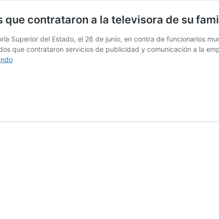
que contrataron a la televisora de su fami
ría Superior del Estado, el 26 de junio, en contra de funcionarios m
os que contrataron servicios de publicidad y comunicación a la empr
Debe
endo
Cabada
castigar
a
los
funcionarios
que
contrataron
a
la
televisora
de
su
familia