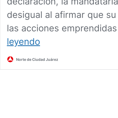
declaración, la mandatari
desigual al afirmar que su
las acciones emprendidas
Cuestiona
leyendo
Maru
Campos
“trato
Norte de Ciudad Juárez
desigual”
a
gobiernos