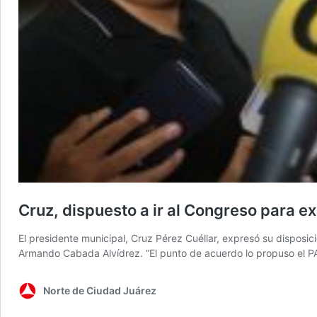
Cruz, dispuesto a ir al Congreso para 
El presidente municipal, Cruz Pérez Cuéllar, expresó su disposi
Armando Cabada Alvídrez. “El punto de acuerdo lo propuso el P
Norte de Ciudad Juárez