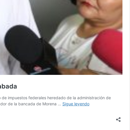
Cabada
do de impuestos federales heredado de la administración de
Cruz,
inador de la bancada de Morena …
Sigue leyendo
dispuesto
a
ir
al