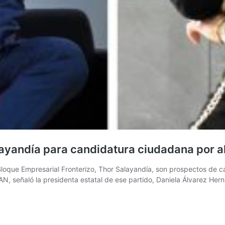
layandía para candidatura ciudadana por a
 Bloque Empresarial Fronterizo, Thor Salayandía, son prospectos de c
PAN, señaló la presidenta estatal de ese partido, Daniela Álvarez Her