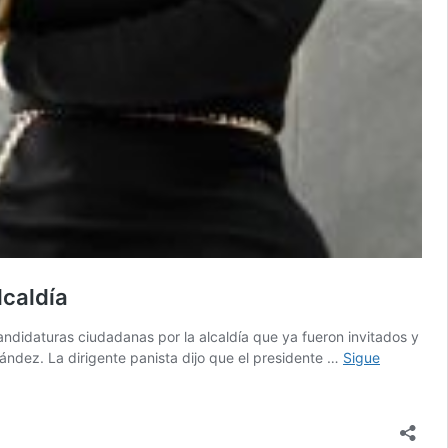
lcaldía
andidaturas ciudadanas por la alcaldía que ya fueron invitados y
nández. La dirigente panista dijo que el presidente …
Sigue