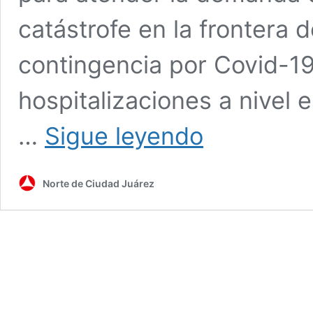
catástrofe en la frontera 
contingencia por Covid-1
hospitalizaciones a nivel
Catástrofe
…
Sigue leyendo
por
Covid:
escasean
Norte de Ciudad Juárez
médicos
y
ocultan
camas
disponibles