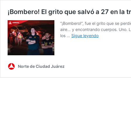
¡Bombero! El grito que salvó a 27 en la 
“¡Bombero!”, fue el grito que se pe
aire… y encontrando cuerpos. Uno. Lu
¡Bombero!
los …
Sigue leyendo
El
grito
que
salvó
a
Norte de Ciudad Juárez
27
en
la
tragedia
del
INM
en
Ciudad
Juárez