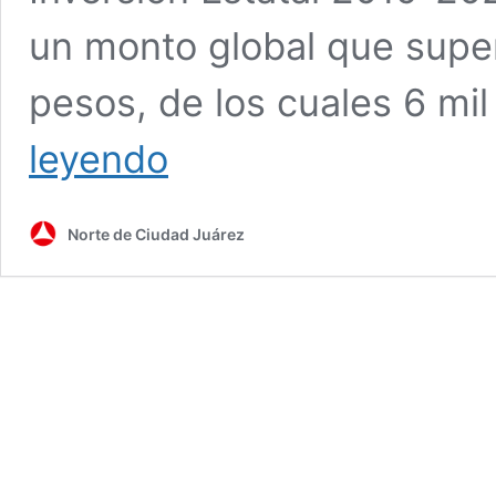
un monto global que super
pesos, de los cuales 6 mi
Anuncia
leyendo
Corral
otra
obra
Norte de Ciudad Juárez
para
un
hospital
regional
oncológico;
¿y
los
que
ya
están?