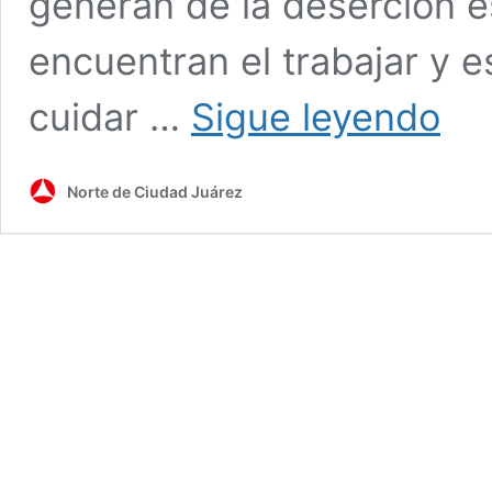
generan de la deserción es
encuentran el trabajar y e
Analiz
cuidar …
Sigue leyendo
regido
proble
genera
Norte de Ciudad Juárez
por
la
deserc
escolar