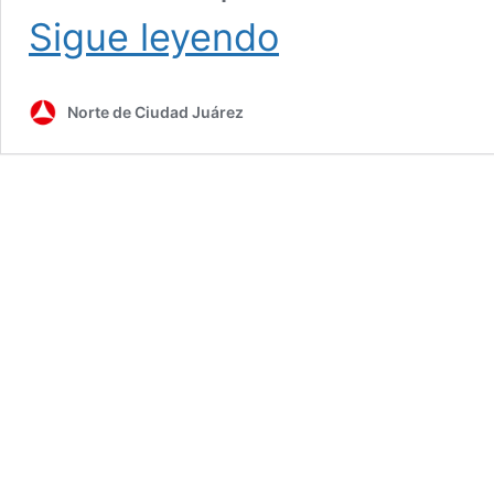
Ahora
Sigue leyendo
acusan
a
Maru
Norte de Ciudad Juárez
por
supuestos
“moches”
en
obra
pública